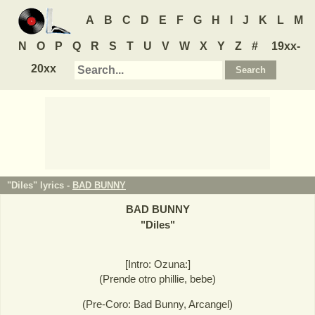
A
B
C
D
E
F
G
H
I
J
K
L
M
N
O
P
Q
R
S
T
U
V
W
X
Y
Z
#
19xx-
20xx
"Diles" lyrics -
BAD BUNNY
BAD BUNNY
"
Diles
"
[Intro: Ozuna:]
(Prende otro phillie, bebe)
(Pre-Coro: Bad Bunny, Arcangel)