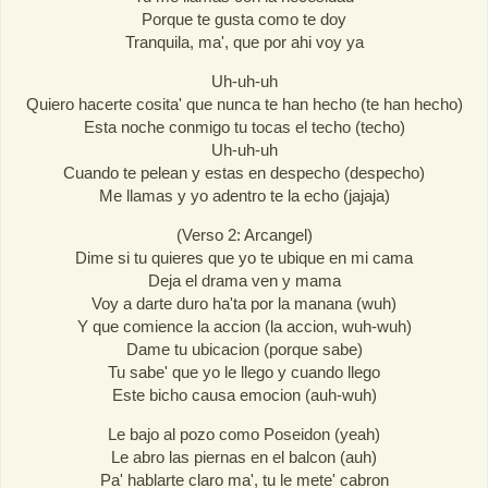
Porque te gusta como te doy
Tranquila, ma', que por ahi voy ya
Uh-uh-uh
Quiero hacerte cosita' que nunca te han hecho (te han hecho)
Esta noche conmigo tu tocas el techo (techo)
Uh-uh-uh
Cuando te pelean y estas en despecho (despecho)
Me llamas y yo adentro te la echo (jajaja)
(Verso 2: Arcangel)
Dime si tu quieres que yo te ubique en mi cama
Deja el drama ven y mama
Voy a darte duro ha'ta por la manana (wuh)
Y que comience la accion (la accion, wuh-wuh)
Dame tu ubicacion (porque sabe)
Tu sabe' que yo le llego y cuando llego
Este bicho causa emocion (auh-wuh)
Le bajo al pozo como Poseidon (yeah)
Le abro las piernas en el balcon (auh)
Pa' hablarte claro ma', tu le mete' cabron