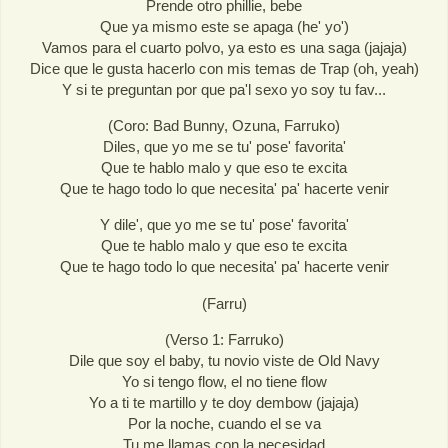
Prende otro phillie, bebe
Que ya mismo este se apaga (he' yo')
Vamos para el cuarto polvo, ya esto es una saga (jajaja)
Dice que le gusta hacerlo con mis temas de Trap (oh, yeah)
Y si te preguntan por que pa'l sexo yo soy tu fav...
(Coro: Bad Bunny, Ozuna, Farruko)
Diles, que yo me se tu' pose' favorita'
Que te hablo malo y que eso te excita
Que te hago todo lo que necesita' pa' hacerte venir
Y dile', que yo me se tu' pose' favorita'
Que te hablo malo y que eso te excita
Que te hago todo lo que necesita' pa' hacerte venir
(Farru)
(Verso 1: Farruko)
Dile que soy el baby, tu novio viste de Old Navy
Yo si tengo flow, el no tiene flow
Yo a ti te martillo y te doy dembow (jajaja)
Por la noche, cuando el se va
Tu me llamas con la necesidad