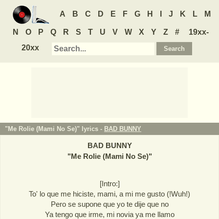
A
B
C
D
E
F
G
H
I
J
K
L
M
N
O
P
Q
R
S
T
U
V
W
X
Y
Z
#
19xx-
20xx
"Me Rolie (Mami No Se)" lyrics -
BAD BUNNY
BAD BUNNY
"
Me Rolie (Mami No Se)
"
[Intro:]
To' lo que me hiciste, mami, a mi me gusto (!Wuh!)
Pero se supone que yo te dije que no
Ya tengo que irme, mi novia ya me llamo