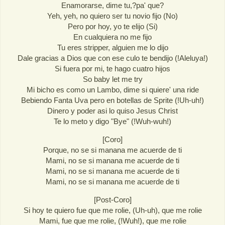
Enamorarse, dime tu,?pa' que?
Yeh, yeh, no quiero ser tu novio fijo (No)
Pero por hoy, yo te elijo (Si)
En cualquiera no me fijo
Tu eres stripper, alguien me lo dijo
Dale gracias a Dios que con ese culo te bendijo (!Aleluya!)
Si fuera por mi, te hago cuatro hijos
So baby let me try
Mi bicho es como un Lambo, dime si quiere' una ride
Bebiendo Fanta Uva pero en botellas de Sprite (!Uh-uh!)
Dinero y poder asi lo quiso Jesus Christ
Te lo meto y digo "Bye" (!Wuh-wuh!)
[Coro]
Porque, no se si manana me acuerde de ti
Mami, no se si manana me acuerde de ti
Mami, no se si manana me acuerde de ti
Mami, no se si manana me acuerde de ti
[Post-Coro]
Si hoy te quiero fue que me rolie, (Uh-uh), que me rolie
Mami, fue que me rolie, (!Wuh!), que me rolie