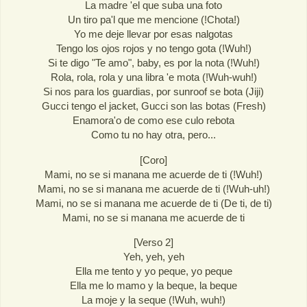
La madre 'el que suba una foto
Un tiro pa'l que me mencione (!Chota!)
Yo me deje llevar por esas nalgotas
Tengo los ojos rojos y no tengo gota (!Wuh!)
Si te digo "Te amo", baby, es por la nota (!Wuh!)
Rola, rola, rola y una libra 'e mota (!Wuh-wuh!)
Si nos para los guardias, por sunroof se bota (Jiji)
Gucci tengo el jacket, Gucci son las botas (Fresh)
Enamora'o de como ese culo rebota
Como tu no hay otra, pero...
[Coro]
Mami, no se si manana me acuerde de ti (!Wuh!)
Mami, no se si manana me acuerde de ti (!Wuh-uh!)
Mami, no se si manana me acuerde de ti (De ti, de ti)
Mami, no se si manana me acuerde de ti
[Verso 2]
Yeh, yeh, yeh
Ella me tento y yo peque, yo peque
Ella me lo mamo y la beque, la beque
La moje y la seque (!Wuh, wuh!)