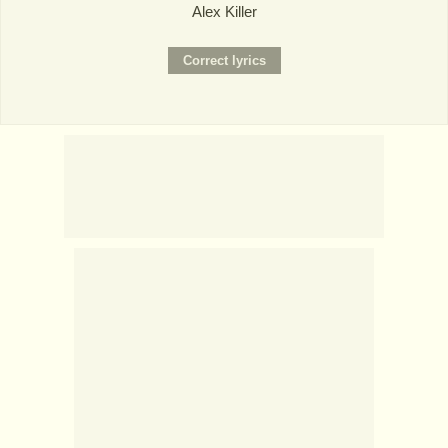
Alex Killer