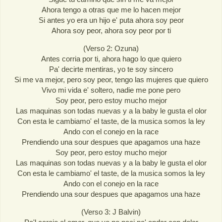
Ahora tengo a otras que me lo hacen mejor
Si antes yo era un hijo e' puta ahora soy peor
Ahora soy peor, ahora soy peor por ti
(Verso 2: Ozuna)
Antes corria por ti, ahora hago lo que quiero
Pa' decirte mentiras, yo te soy sincero
Si me va mejor, pero soy peor, tengo las mujeres que quiero
Vivo mi vida e' soltero, nadie me pone pero
Soy peor, pero estoy mucho mejor
Las maquinas son todas nuevas y a la baby le gusta el olor
Con esta le cambiamo' el taste, de la musica somos la ley
Ando con el conejo en la race
Prendiendo una sour despues que apagamos una haze
Soy peor, pero estoy mucho mejor
Las maquinas son todas nuevas y a la baby le gusta el olor
Con esta le cambiamo' el taste, de la musica somos la ley
Ando con el conejo en la race
Prendiendo una sour despues que apagamos una haze
(Verso 3: J Balvin)