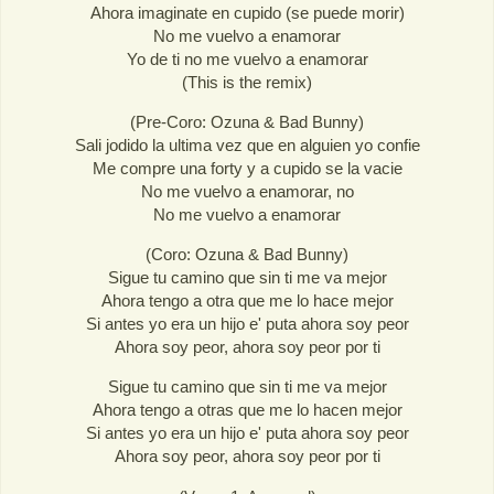
Ahora imaginate en cupido (se puede morir)
No me vuelvo a enamorar
Yo de ti no me vuelvo a enamorar
(This is the remix)
(Pre-Coro: Ozuna & Bad Bunny)
Sali jodido la ultima vez que en alguien yo confie
Me compre una forty y a cupido se la vacie
No me vuelvo a enamorar, no
No me vuelvo a enamorar
(Coro: Ozuna & Bad Bunny)
Sigue tu camino que sin ti me va mejor
Ahora tengo a otra que me lo hace mejor
Si antes yo era un hijo e' puta ahora soy peor
Ahora soy peor, ahora soy peor por ti
Sigue tu camino que sin ti me va mejor
Ahora tengo a otras que me lo hacen mejor
Si antes yo era un hijo e' puta ahora soy peor
Ahora soy peor, ahora soy peor por ti