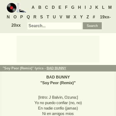
A
B
C
D
E
F
G
H
I
J
K
L
M
N
O
P
Q
R
S
T
U
V
W
X
Y
Z
#
19xx-
20xx
"Soy Peor (Remix)" lyrics -
BAD BUNNY
BAD BUNNY
"
Soy Peor (Remix)
"
[Intro: J Balvin, Ozuna:]
Yo no puedo confiar (no, no)
En nadie confio (jamas)
Ni en amigos mios