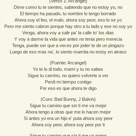
(Verso 1: Arcangel)
Dime como tu te sientes, sabiendo que no estoy yo, no
El tiempo ha pasado, tu nombre lo tengo borrado
Ahora soy el feo, el malo, ahora soy peor, eso lo se yo
Pero me siento cabron porque hay otro a tu lado y ese no soy yo
Venga, ahora voy a salir pa' la calle to' los dias
Y voy a darme la vida que antes no tenia pero merecia
Tenga, puede ser que a veces por joder te de un pingazo
Luego de eso mas na', lo siento mamita no estoy en atraso
(Puente: Arcangel)
Yo te lo di todo, mami y tu no sabes
Sigue tu camino, no quiero volverte a ver
Perdi mi tiempo contigo
Por eso es que ahora te digo
(Coro: Bad Bunny, J Balvin)
Sigue tu camino que sin ti me va mejor
Ahora tengo a otras que me lo hacen mejor
Si antes yo era un hijo e' puta ahora soy peor
Ahora soy peor, ahora soy peor por ti
Sigue tu camino que sin ti me va mejor