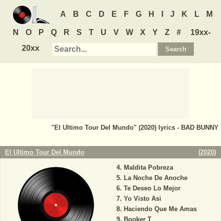
A
B
C
D
E
F
G
H
I
J
K
L
M
N
O
P
Q
R
S
T
U
V
W
X
Y
Z
#
19xx-
20xx
"El Ultimo Tour Del Mundo" (2020) lyrics - BAD BUNNY
El Ultimo Tour Del Mundo
(
2020
)
Maldita Pobreza
La Noche De Anoche
Te Deseo Lo Mejor
Yo Visto Asi
Haciendo Que Me Amas
Booker T