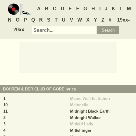
A
B
C
D
E
F
G
H
I
J
K
L
M
N
O
P
Q
R
S
T
U
V
W
X
Y
Z
#
19xx-
20xx
BOHREN & DER CLUB OF GORE
lyrics
1
Meine Welt Ist Schon
10
Melonella
11
Midnight Black Earth
2
Midnight Walker
3
Mitleid Lady
4
Mittelfinger