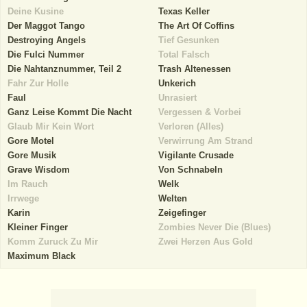
Deine Kusine
Texas Keller
Der Maggot Tango
The Art Of Coffins
Destroying Angels
Tief Gesunken
Die Fulci Nummer
Total Falsch
Die Nahtanznummer, Teil 2
Trash Altenessen
Fahr Zur Holle
Unkerich
Faul
Unrasiert
Ganz Leise Kommt Die Nacht
Vergessen & Vorbei
Glaub Mir Kein Wort
Verloren (Alles)
Gore Motel
Verwirrung Am Strand
Gore Musik
Vigilante Crusade
Grave Wisdom
Von Schnabeln
Im Rauch
Welk
Irrwege
Welten
Karin
Zeigefinger
Kleiner Finger
Zombies Never Die (Blues)
Komm Zuruck Zu Mir
Zwei Herzen Aus Gold
Maximum Black