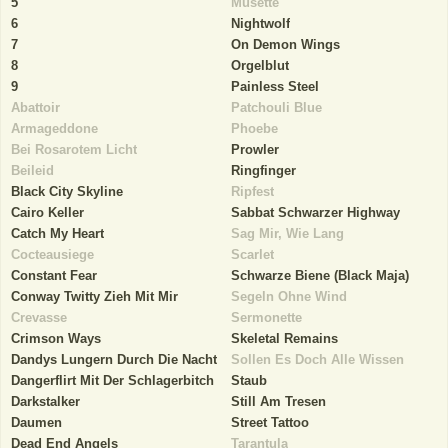
5
Musette
6
Nightwolf
7
On Demon Wings
8
Orgelblut
9
Painless Steel
Abattoir
Patchouli Blue
Armageddone
Phoebe
Bei Rosarotem Licht
Prowler
Beileid
Ringfinger
Black City Skyline
Ripfest
Cairo Keller
Sabbat Schwarzer Highway
Catch My Heart
Sag Mir, Wie Lang
Cocteausiege
Scarlet
Constant Fear
Schwarze Biene (Black Maja)
Conway Twitty Zieh Mit Mir
Segeln Ohne Wind
Crevasse
Sermonette
Crimson Ways
Skeletal Remains
Dandys Lungern Durch Die Nacht
Sollen Es Doch Alle Wissen
Dangerflirt Mit Der Schlagerbitch
Staub
Darkstalker
Still Am Tresen
Daumen
Street Tattoo
Dead End Angels
Tarantula