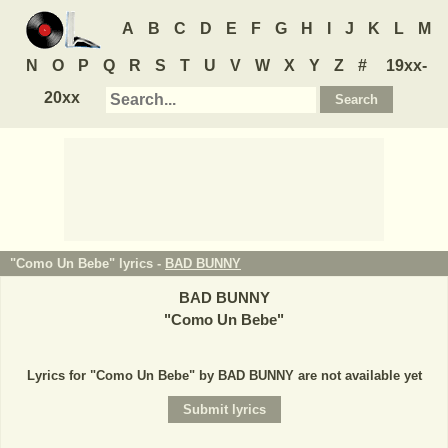
A
B
C
D
E
F
G
H
I
J
K
L
M
N
O
P
Q
R
S
T
U
V
W
X
Y
Z
#
19xx-
20xx
"Como Un Bebe" lyrics -
BAD BUNNY
BAD BUNNY
"
Como Un Bebe
"
Lyrics for "Como Un Bebe" by BAD BUNNY are not available yet