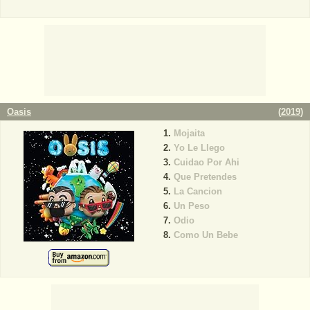
Oasis
(
2019
)
Mojaita
Yo Le Llego
Cuidao Por Ahi
Que Pretendes
La Cancion
Un Peso
Odio
Como Un Bebe