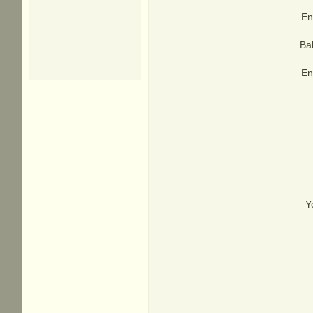
En
Ba
En
Y