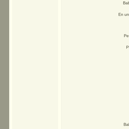
Bab
En un
Pe
P
Ba