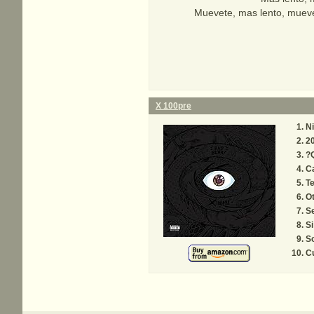
Muevete, mas lento, mueve
X 100pre
Ni
2
?Q
C
T
O
Se
S
So
C