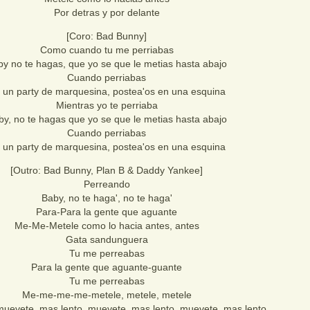
Por detras y por delante
[Coro: Bad Bunny]
Como cuando tu me perriabas
y no te hagas, que yo se que le metias hasta abajo
Cuando perriabas
 un party de marquesina, postea'os en una esquina
Mientras yo te perriaba
by, no te hagas que yo se que le metias hasta abajo
Cuando perriabas
 un party de marquesina, postea'os en una esquina
[Outro: Bad Bunny, Plan B & Daddy Yankee]
Perreando
Baby, no te haga', no te haga'
Para-Para la gente que aguante
Me-Me-Metele como lo hacia antes, antes
Gata sandunguera
Tu me perreabas
Para la gente que aguante-guante
Tu me perreabas
Me-me-me-me-metele, metele, metele
muevete, mas lento, muevete, mas lento, muevete, mas lento