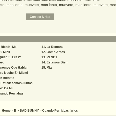
te, mas lento, muevete, mas lento, muevete, mas lento, muevete, mas
 Bien Ni Mal
La Romana
00 MPH
Como Antes
uien Tu Eres?
RLNDT
aro
Estamos Bien
enemos Que Hablar
Mia
tra Noche En Miami
r Bichote
i Estuviesemos Juntos
lo De Mi
uando Perriabas
Home
>
B
>
BAD BUNNY
>
Cuando Perriabas lyrics