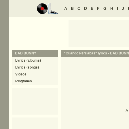
A
B
C
D
E
F
G
H
I
J
BAD BUNNY
"Cuando Perriabas" lyrics -
BAD BUNN
Lyrics (albums)
Lyrics (songs)
Videos
Ringtones
A 