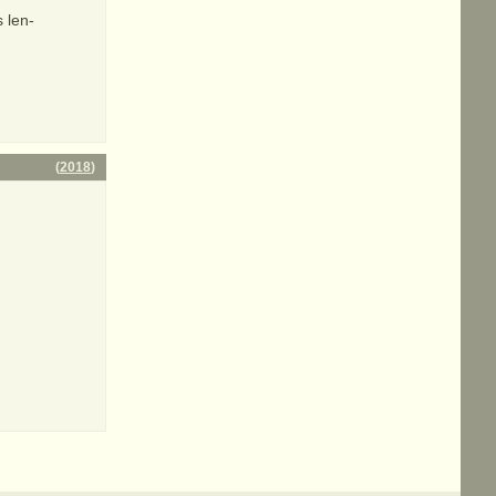
 len-
(
2018
)