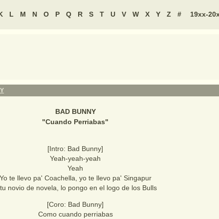
K
L
M
N
O
P
Q
R
S
T
U
V
W
X
Y
Z
#
19xx-20
Y
BAD BUNNY
"
Cuando Perriabas
"
[Intro: Bad Bunny]
Yeah-yeah-yeah
Yeah
Yo te llevo pa' Coachella, yo te llevo pa' Singapur
tu novio de novela, lo pongo en el logo de los Bulls
[Coro: Bad Bunny]
Como cuando perriabas