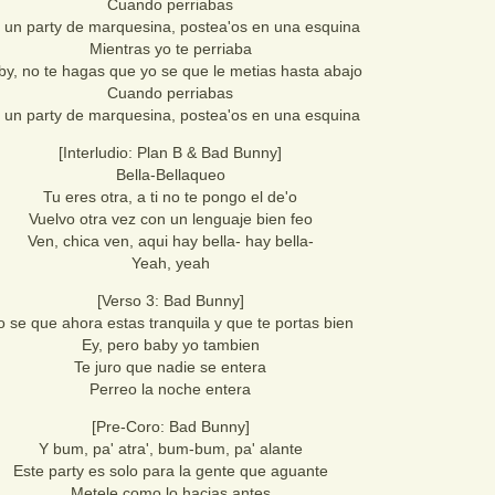
Cuando perriabas
 un party de marquesina, postea'os en una esquina
Mientras yo te perriaba
by, no te hagas que yo se que le metias hasta abajo
Cuando perriabas
 un party de marquesina, postea'os en una esquina
[Interludio: Plan B & Bad Bunny]
Bella-Bellaqueo
Tu eres otra, a ti no te pongo el de'o
Vuelvo otra vez con un lenguaje bien feo
Ven, chica ven, aqui hay bella- hay bella-
Yeah, yeah
[Verso 3: Bad Bunny]
o se que ahora estas tranquila y que te portas bien
Ey, pero baby yo tambien
Te juro que nadie se entera
Perreo la noche entera
[Pre-Coro: Bad Bunny]
Y bum, pa' atra', bum-bum, pa' alante
Este party es solo para la gente que aguante
Metele como lo hacias antes