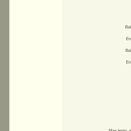
Bab
En
Ba
En
Mas lento, 