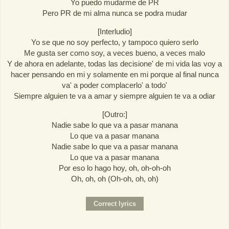
Yo puedo mudarme de PR
Pero PR de mi alma nunca se podra mudar
[Interludio]
Yo se que no soy perfecto, y tampoco quiero serlo
Me gusta ser como soy, a veces bueno, a veces malo
Y de ahora en adelante, todas las decisione' de mi vida las voy a
hacer pensando en mi y solamente en mi porque al final nunca
va' a poder complacerlo' a todo'
Siempre alguien te va a amar y siempre alguien te va a odiar
[Outro:]
Nadie sabe lo que va a pasar manana
Lo que va a pasar manana
Nadie sabe lo que va a pasar manana
Lo que va a pasar manana
Por eso lo hago hoy, oh, oh-oh-oh
Oh, oh, oh (Oh-oh, oh, oh)