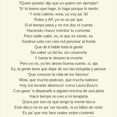
?Quien puneta' dijo que yo quiero ser ejemplo?
To' lo bueno que hago, lo hago porque lo siento
Y esta cabron, wow, ya voy pa' 30
Rolex y AP, yo no se pa' que
Si el tiempo pasa y no me doy ni cuenta
Haciendo chavo' mientra' tu comenta'
Pero nadie sabe, no, lo que se siente, ey
Sentirse solo con cien mil persona' al frente
Que de ti hable toda la gente
Sin saber un bicho, sin conocerte
Y hasta te deseen la muerte
Pero yo no, yo les deseo buena suerte, si, aja
Ey, la gente tiene que dejar de ser tan estupida y pensar
Que conocen la vida de los famoso'
Wow, que mucho podcast, que mucho baboso
Hoy me levante aborrecio' como Laura Bozzo
Con gana' 'e dispararle a alguien encima de una pista
Hace tiempo no veo a mi terapista
Quiza por eso es que tengo la mente bizca
Este disco no es pa' ser tocado, ni un billon de vista'
Es pa' que mis fans reales esten contento'