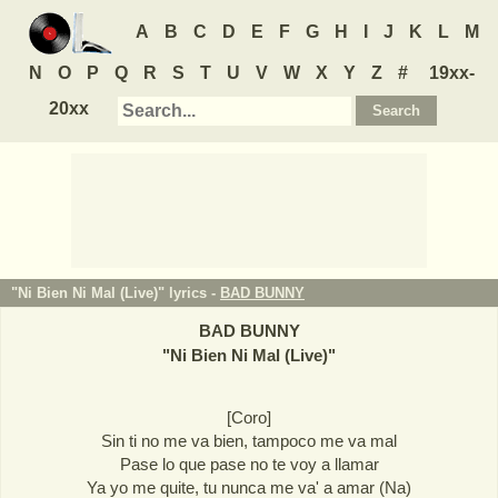
A
B
C
D
E
F
G
H
I
J
K
L
M
N
O
P
Q
R
S
T
U
V
W
X
Y
Z
#
19xx-
20xx
"Ni Bien Ni Mal (Live)" lyrics -
BAD BUNNY
BAD BUNNY
"
Ni Bien Ni Mal (Live)
"
[Coro]
Sin ti no me va bien, tampoco me va mal
Pase lo que pase no te voy a llamar
Ya yo me quite, tu nunca me va' a amar (Na)