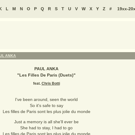
K
L
M
N
O
P
Q
R
S
T
U
V
W
X
Y
Z
#
19xx-20
UL ANKA
PAUL ANKA
"
Les Filles De Paris (Duets)
"
feat.
Chris Botti
I've been around, seen the world
So it's safe to say
Les filles de Paris sont les plus jolie du monde
Just a memory is all she'll ever be
She had to stay, I had to go
Les filles de Paris sont les plus jolie du monde