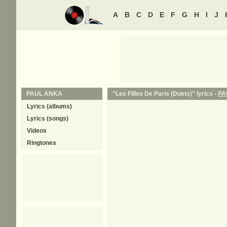
A
B
C
D
E
F
G
H
I
J
PAUL ANKA
"Les Filles De Paris (Duets)" lyrics -
PA
Lyrics (albums)
Lyrics (songs)
Videos
Ringtones