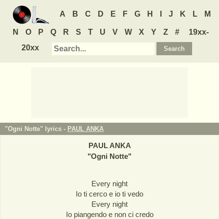
A
B
C
D
E
F
G
H
I
J
K
L
M
N
O
P
Q
R
S
T
U
V
W
X
Y
Z
#
19xx-
20xx
"Ogni Notte" lyrics -
PAUL ANKA
PAUL ANKA
"
Ogni Notte
"
Every night
Io ti cerco e io ti vedo
Every night
Io piangendo e non ci credo