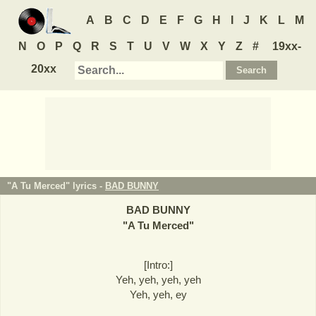
A
B
C
D
E
F
G
H
I
J
K
L
M
N
O
P
Q
R
S
T
U
V
W
X
Y
Z
#
19xx-
20xx
"A Tu Merced" lyrics -
BAD BUNNY
BAD BUNNY
"
A Tu Merced
"
[Intro:]
Yeh, yeh, yeh, yeh
Yeh, yeh, ey