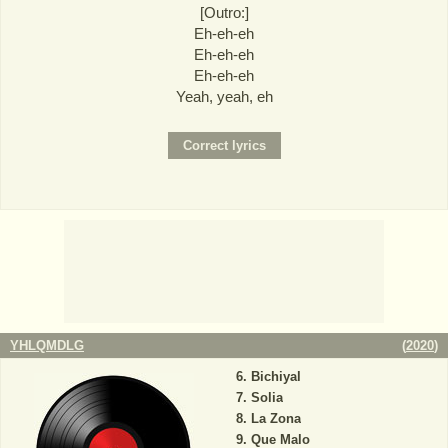
[Outro:]
Eh-eh-eh
Eh-eh-eh
Eh-eh-eh
Yeah, yeah, eh
YHLQMDLG
(
2020
)
Bichiyal
Solia
La Zona
Que Malo