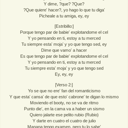
Y dime, ?que? ?Que?
?Que quiere' hacer?, yo hago lo que tu diga'
Picheale a tu amiga, ey, ey
[Estribillo:]
Porque tengo par de babie' explotandome el cel
Y yo pensando en ti, estoy a tu merced
Tu siempre esta' moja' y yo que tengo sed, ey
Dime que vamo' a hacer
Es que tengo par de babie' explotandome el cel
Y yo pensando en ti, estoy a tu merced
Tu siempre esta' moja' y yo que tengo sed
Ey, ey, ey
[Verso 2:]
Yo se que no ere' fan del romanticismo
Y que esta' cansa' de que esto' cabrone' te digan lo mismo
Moviendo el booty, no se va de ritmo
Punto die', en la cama va a haber un sismo
Quiero jalarte ese pelito rubio (Rubio)
Y darte en cuatro el cuatro de julio
Manana tengo examen, pero tu lo sabe'