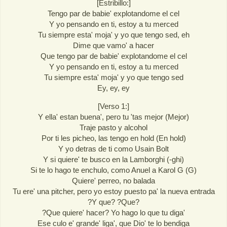
[Estribillo:]
Tengo par de babie' explotandome el cel
Y yo pensando en ti, estoy a tu merced
Tu siempre esta' moja' y yo que tengo sed, eh
Dime que vamo' a hacer
Que tengo par de babie' explotandome el cel
Y yo pensando en ti, estoy a tu merced
Tu siempre esta' moja' y yo que tengo sed
Ey, ey, ey
[Verso 1:]
Y ella' estan buena', pero tu 'tas mejor (Mejor)
Traje pasto y alcohol
Por ti les picheo, las tengo en hold (En hold)
Y yo detras de ti como Usain Bolt
Y si quiere' te busco en la Lamborghi (-ghi)
Si te lo hago te enchulo, como Anuel a Karol G (G)
Quiere' perreo, no balada
Tu ere' una pitcher, pero yo estoy puesto pa' la nueva entrada
?Y que? ?Que?
?Que quiere' hacer? Yo hago lo que tu diga'
Ese culo e' grande' liga', que Dio' te lo bendiga