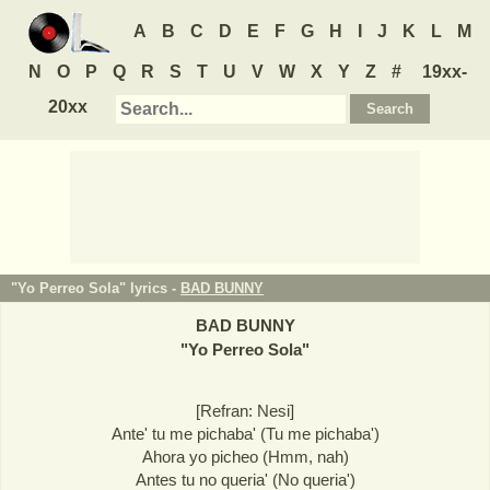
A
B
C
D
E
F
G
H
I
J
K
L
M
N
O
P
Q
R
S
T
U
V
W
X
Y
Z
#
19xx-
20xx
"Yo Perreo Sola" lyrics -
BAD BUNNY
BAD BUNNY
"
Yo Perreo Sola
"
[Refran: Nesi]
Ante' tu me pichaba' (Tu me pichaba')
Ahora yo picheo (Hmm, nah)
Antes tu no queria' (No queria')