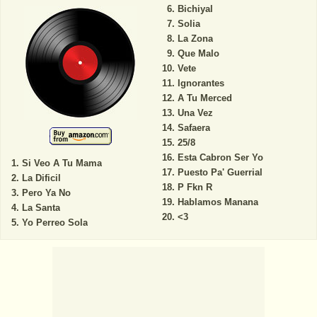
Bichiyal
Solia
La Zona
Que Malo
Vete
Ignorantes
A Tu Merced
Una Vez
Safaera
25/8
Esta Cabron Ser Yo
Si Veo A Tu Mama
Puesto Pa' Guerrial
La Dificil
P Fkn R
Pero Ya No
Hablamos Manana
La Santa
<3
Yo Perreo Sola