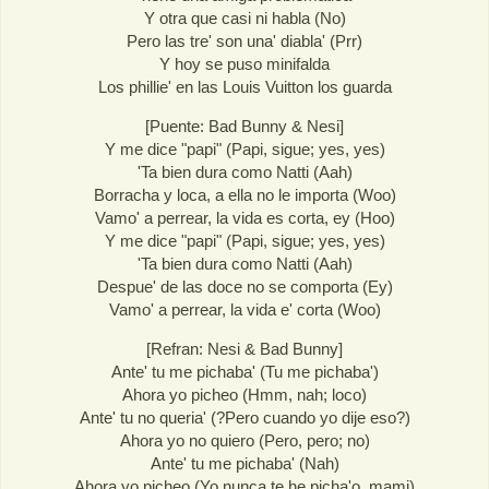
Y otra que casi ni habla (No)
Pero las tre' son una' diabla' (Prr)
Y hoy se puso minifalda
Los phillie' en las Louis Vuitton los guarda
[Puente: Bad Bunny & Nesi]
Y me dice "papi" (Papi, sigue; yes, yes)
'Ta bien dura como Natti (Aah)
Borracha y loca, a ella no le importa (Woo)
Vamo' a perrear, la vida es corta, ey (Hoo)
Y me dice "papi" (Papi, sigue; yes, yes)
'Ta bien dura como Natti (Aah)
Despue' de las doce no se comporta (Ey)
Vamo' a perrear, la vida e' corta (Woo)
[Refran: Nesi & Bad Bunny]
Ante' tu me pichaba' (Tu me pichaba')
Ahora yo picheo (Hmm, nah; loco)
Ante' tu no queria' (?Pero cuando yo dije eso?)
Ahora yo no quiero (Pero, pero; no)
Ante' tu me pichaba' (Nah)
Ahora yo picheo (Yo nunca te he picha'o, mami)