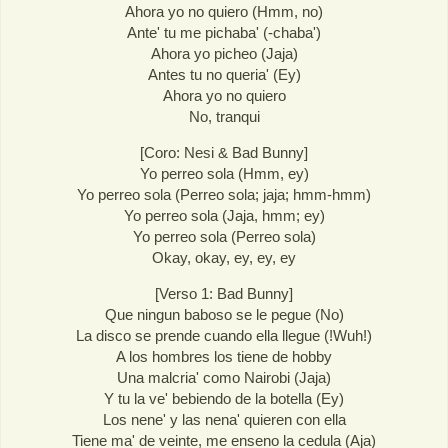
Ahora yo no quiero (Hmm, no)
Ante' tu me pichaba' (-chaba')
Ahora yo picheo (Jaja)
Antes tu no queria' (Ey)
Ahora yo no quiero
No, tranqui
[Coro: Nesi & Bad Bunny]
Yo perreo sola (Hmm, ey)
Yo perreo sola (Perreo sola; jaja; hmm-hmm)
Yo perreo sola (Jaja, hmm; ey)
Yo perreo sola (Perreo sola)
Okay, okay, ey, ey, ey
[Verso 1: Bad Bunny]
Que ningun baboso se le pegue (No)
La disco se prende cuando ella llegue (!Wuh!)
A los hombres los tiene de hobby
Una malcria' como Nairobi (Jaja)
Y tu la ve' bebiendo de la botella (Ey)
Los nene' y las nena' quieren con ella
Tiene ma' de veinte, me enseno la cedula (Aja)