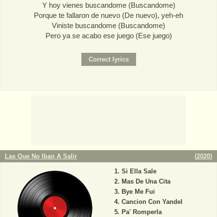
Y hoy vienes buscandome (Buscandome)
Porque te fallaron de nuevo (De nuevo), yeh-eh
Viniste buscandome (Buscandome)
Pero ya se acabo ese juego (Ese juego)
Las Que No Iban A Salir
(
2020
)
Si Ella Sale
Mas De Una Cita
Bye Me Fui
Cancion Con Yandel
Pa' Romperla