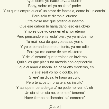
Que como yo nadie te va a querer
Baby, sobre mi ya no tiene' poder
Y tu que siempre queria' un amor de fantasia, como lo' unicornio'
Pero solo te dieron el cuerno
Otra diosa ma' que prefirio el infierno
Que ese cabron te haria dano, eso era obvio
Y no es que yo crea en el amor eterno
Pero pensando en si esta' bien, ya yo ni duermo
Tu mai' loca de que yo sea su yerno
Y yo esperando como un tonto, ya me odio
Pero ya me canse de ser el alterno
Y de lo' verano' que terminan en invierno
Quiza' es que piscis no mezcla con capricornio
O que el amor a media' se ha vuelto moderno, eh
Y si e' real yo no lo oculto, eh
Si ere' mi diosa, te hago un culto
Pero te acostumbraste a los insulto'
Y aunque muera de gana' no podemo' verno', eh
Un dia si, un dia no, eso no e' tenerno'
Hace tiempo no llamaba' pa' comerno'
[Outro:]