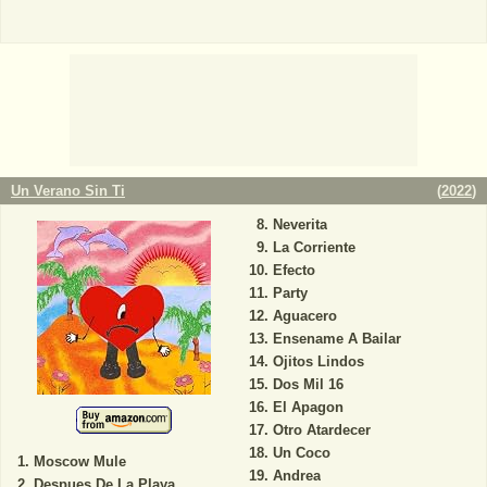
Un Verano Sin Ti
(
2022
)
Neverita
La Corriente
Efecto
Party
Aguacero
Ensename A Bailar
Ojitos Lindos
Dos Mil 16
El Apagon
Otro Atardecer
Un Coco
Moscow Mule
Andrea
Despues De La Playa