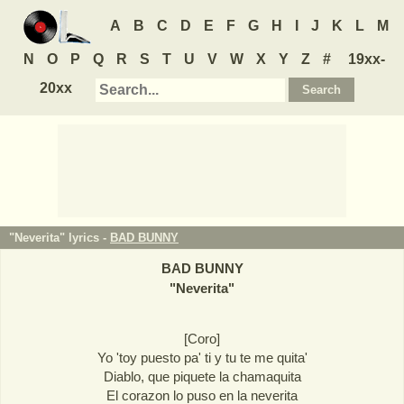
A
B
C
D
E
F
G
H
I
J
K
L
M
N
O
P
Q
R
S
T
U
V
W
X
Y
Z
#
19xx-
20xx
"Neverita" lyrics -
BAD BUNNY
BAD BUNNY
"
Neverita
"
[Coro]
Yo 'toy puesto pa' ti y tu te me quita'
Diablo, que piquete la chamaquita
El corazon lo puso en la neverita