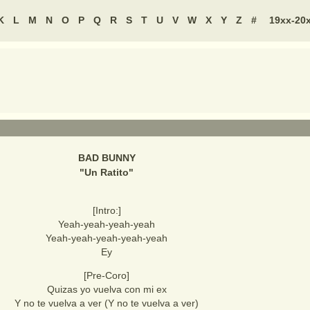
K
L
M
N
O
P
Q
R
S
T
U
V
W
X
Y
Z
#
19xx-20
BAD BUNNY
"
Un Ratito
"
[Intro:]
Yeah-yeah-yeah-yeah
Yeah-yeah-yeah-yeah-yeah
Ey
[Pre-Coro]
Quizas yo vuelva con mi ex
Y no te vuelva a ver (Y no te vuelva a ver)