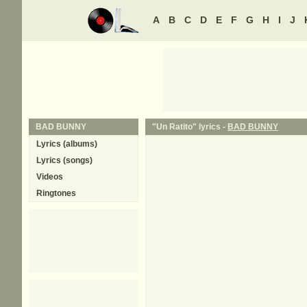
A
B
C
D
E
F
G
H
I
J
BAD BUNNY
"Un Ratito" lyrics -
BAD BUNNY
Lyrics (albums)
Lyrics (songs)
Videos
Ringtones