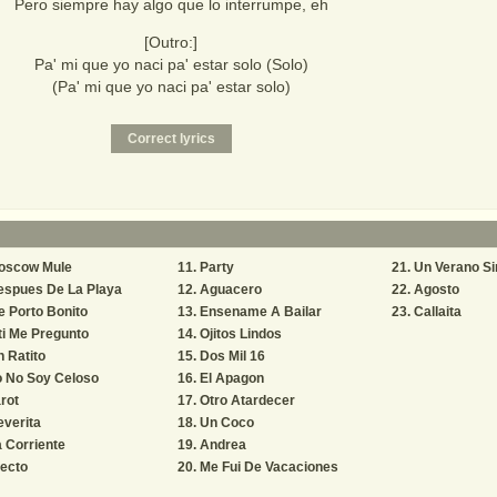
Pero siempre hay algo que lo interrumpe, eh
[Outro:]
Pa' mi que yo naci pa' estar solo (Solo)
(Pa' mi que yo naci pa' estar solo)
oscow Mule
Party
Un Verano Si
espues De La Playa
Aguacero
Agosto
 Porto Bonito
Ensename A Bailar
Callaita
ti Me Pregunto
Ojitos Lindos
 Ratito
Dos Mil 16
o No Soy Celoso
El Apagon
rot
Otro Atardecer
verita
Un Coco
 Corriente
Andrea
ecto
Me Fui De Vacaciones