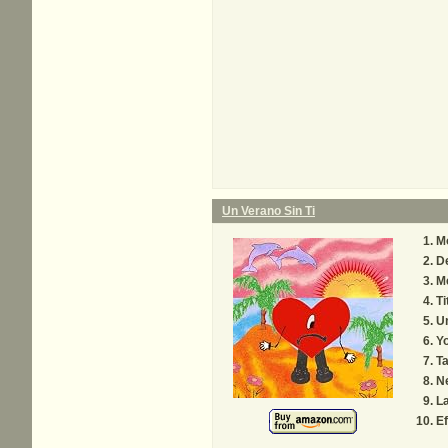
Un Verano Sin Ti
M
D
Me
Ti
Un
Y
Ta
Ne
La
Ef