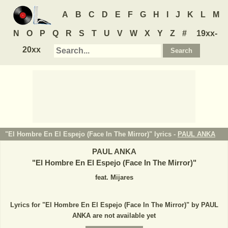
A
B
C
D
E
F
G
H
I
J
K
L
M
N
O
P
Q
R
S
T
U
V
W
X
Y
Z
#
19xx-
20xx
"El Hombre En El Espejo (Face In The Mirror)" lyrics -
PAUL ANKA
PAUL ANKA
"
El Hombre En El Espejo (Face In The Mirror)
"
feat. Mijares
Lyrics for "El Hombre En El Espejo (Face In The Mirror)" by PAUL
ANKA are not available yet