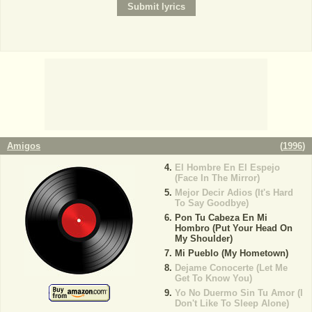
Amigos
(
1996
)
El Hombre En El Espejo
(Face In The Mirror)
Mejor Decir Adios (It's Hard
To Say Goodbye)
Pon Tu Cabeza En Mi
Hombro (Put Your Head On
My Shoulder)
Mi Pueblo (My Hometown)
Dejame Conocerte (Let Me
Get To Know You)
Yo No Duermo Sin Tu Amor (I
Don't Like To Sleep Alone)