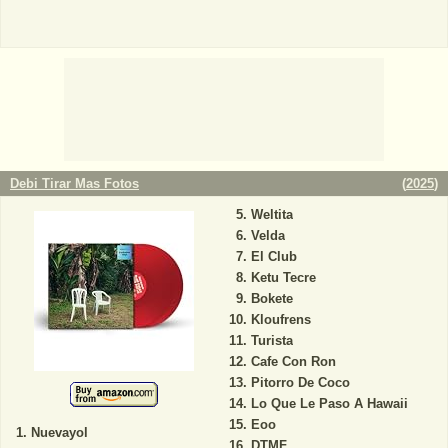
Debi Tirar Mas Fotos
(
2025
)
Weltita
Velda
El Club
Ketu Tecre
Bokete
Kloufrens
Turista
Cafe Con Ron
Pitorro De Coco
Lo Que Le Paso A Hawaii
Eoo
Nuevayol
DTMF