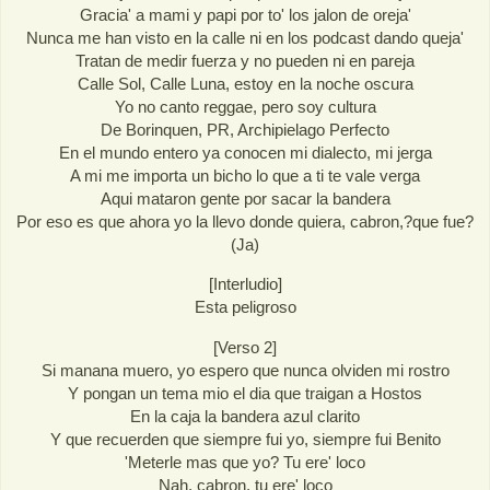
Gracia' a mami y papi por to' los jalon de oreja'
Nunca me han visto en la calle ni en los podcast dando queja'
Tratan de medir fuerza y no pueden ni en pareja
Calle Sol, Calle Luna, estoy en la noche oscura
Yo no canto reggae, pero soy cultura
De Borinquen, PR, Archipielago Perfecto
En el mundo entero ya conocen mi dialecto, mi jerga
A mi me importa un bicho lo que a ti te vale verga
Aqui mataron gente por sacar la bandera
Por eso es que ahora yo la llevo donde quiera, cabron,?que fue?
(Ja)
[Interludio]
Esta peligroso
[Verso 2]
Si manana muero, yo espero que nunca olviden mi rostro
Y pongan un tema mio el dia que traigan a Hostos
En la caja la bandera azul clarito
Y que recuerden que siempre fui yo, siempre fui Benito
'Meterle mas que yo? Tu ere' loco
Nah, cabron, tu ere' loco