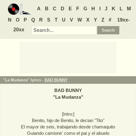
A
B
C
D
E
F
G
H
I
J
K
L
M
N
O
P
Q
R
S
T
U
V
W
X
Y
Z
#
19xx-
20xx
"La Mudanza" lyrics -
BAD BUNNY
BAD BUNNY
"
La Mudanza
"
[Intro:]
Benito, hijo de Benito, le decian "Tito"
El mayor de seis, trabajando desde chamaquito
Guiando camione' como el pai y el abuelo