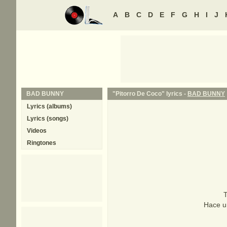
A
B
C
D
E
F
G
H
I
J
BAD BUNNY
"Pitorro De Coco" lyrics -
BAD BUNNY
Lyrics (albums)
Lyrics (songs)
Videos
Ringtones
T
Hace u