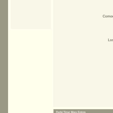
Comoqu
Los
Debi Tirar Mas Fotos