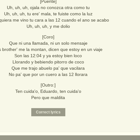
[Puente]
Uh, uh, uh, ojala no conozca otra como tu
Uh, uh, uh, tu ere' mala, te fuiste como la luz
iera me vino tu cara a las 12 cuando el ano se acabo
Uh, uh, uh, y me dolio
[Coro]
Que ni una llamada, ni un solo mensaje
 brother' me la montan, dicen que estoy en un viaje
Son las 12:04 y ya estoy bien loco
Llorando y bebiendo pitorro de coco
Que me trajo abuelo pa' que vacilara
No pa' que por un cuero a las 12 llorara
[Outro:]
Ten cuida'o, Eduardo, ten cuida'o
Pero que maldita