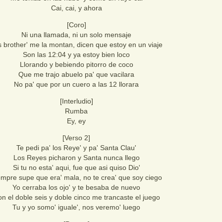
Cai, cai, y ahora
[Coro]
Ni una llamada, ni un solo mensaje
 brother' me la montan, dicen que estoy en un viaje
Son las 12:04 y ya estoy bien loco
Llorando y bebiendo pitorro de coco
Que me trajo abuelo pa' que vacilara
No pa' que por un cuero a las 12 llorara
[Interludio]
Rumba
Ey, ey
[Verso 2]
Te pedi pa' los Reye' y pa' Santa Clau'
Los Reyes picharon y Santa nunca llego
Si tu no esta' aqui, fue que asi quiso Dio'
empre supe que era' mala, no te crea' que soy ciego
Yo cerraba los ojo' y te besaba de nuevo
n el doble seis y doble cinco me trancaste el juego
Tu y yo somo' iguale', nos veremo' luego