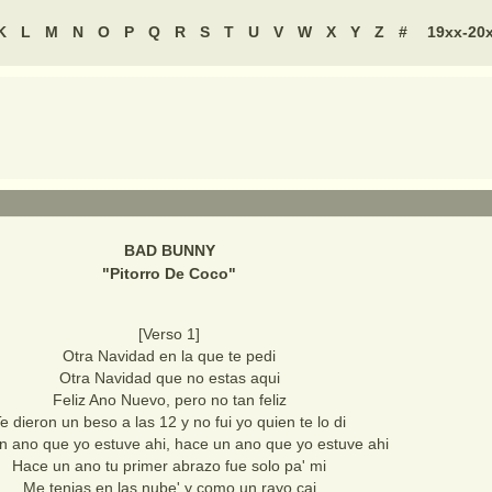
K
L
M
N
O
P
Q
R
S
T
U
V
W
X
Y
Z
#
19xx-20
BAD BUNNY
"
Pitorro De Coco
"
[Verso 1]
Otra Navidad en la que te pedi
Otra Navidad que no estas aqui
Feliz Ano Nuevo, pero no tan feliz
e dieron un beso a las 12 y no fui yo quien te lo di
n ano que yo estuve ahi, hace un ano que yo estuve ahi
Hace un ano tu primer abrazo fue solo pa' mi
Me tenias en las nube' y como un rayo cai